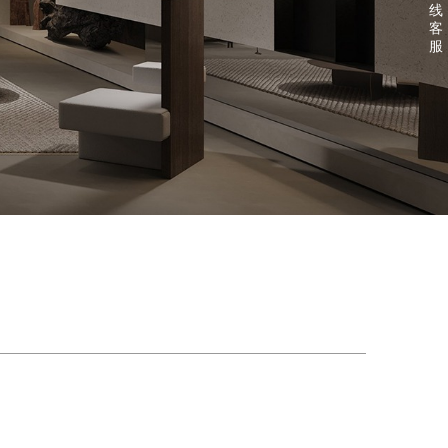
线
客
服