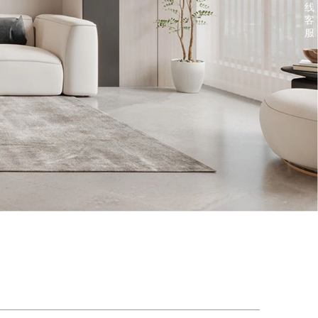
线
客
服