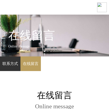
在线留言
Online message
联系方式
在线留言
在线留言
Online message